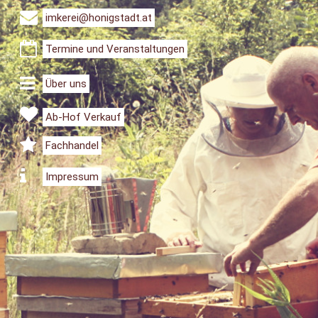
imkerei@honigstadt.at
Termine und Veranstaltungen
Über uns
Ab-Hof Verkauf
Fachhandel
Impressum