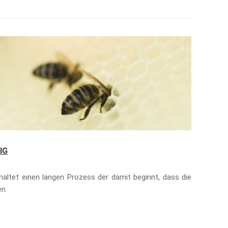
DAS 
Waldh
Nadel
R
IG
altet einen langen Prozess der damit beginnt, dass die
en