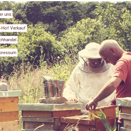
er uns
-Hof Verkauf
chhandel
pressum