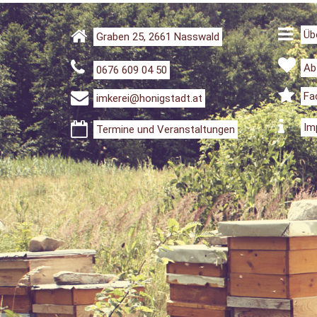
Üb
Graben 25, 2661 Nasswald
Ab
0676 609 04 50
Fa
imkerei@honigstadt.at
Im
Termine und Veranstaltungen