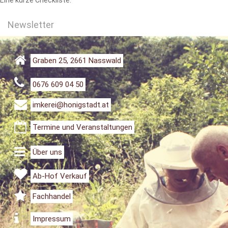
Eine kurze Checkliste.
Newsletter
Graben 25, 2661 Nasswald
0676 609 04 50
imkerei@honigstadt.at
Termine und Veranstaltungen
Über uns
Ab-Hof Verkauf
Fachhandel
Impressum